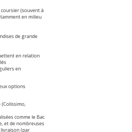
 coursier (souvent à
notamment en milieu
andises de grande
ettent en relation
lés
guliers en
deux options
 (Colissimo,
alisées comme le Bac
e, et de nombreuses
livraison (par