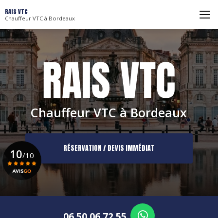
Aller
RAIS VTC
au
Chauffeur VTC à Bordeaux
contenu
principal
Chauffeur VTC à Bordeaux
RÉSERVATION / DEVIS IMMÉDIAT
10
/10
Voir le certificat
06 50 06 72 55