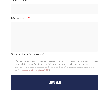
Téléphone
Message :
0
caractère(s) saisi(s)
J'autorise ce site à conserver l'ensemble des données transmises dans ce
formulaire pour faciliter le suivi et le traitement de ma demande.
(Aucune exploitation commerciale ne sera faite des données conservées. Voir
notre
politique de confidentialité
)