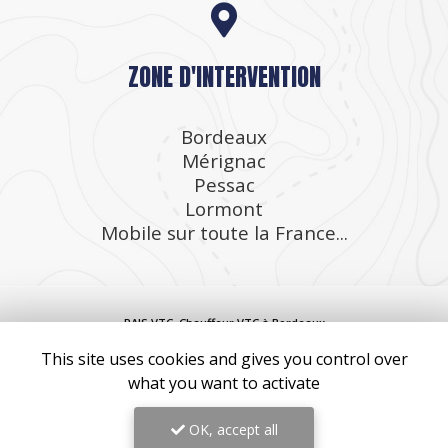
ZONE D'INTERVENTION
Bordeaux
Mérignac
Pessac
Lormont
Mobile sur toute la France...
RAIS VTC, Chauffeur VTC à Bordeaux
Mentions légales
-
Plan du site
-
Liens utiles
-
Cookies
This site uses cookies and gives you control over
what you want to activate
Création et référencement de site Internet
Demande de Devis
OK, accept all
Secteurs
-
En savoir +