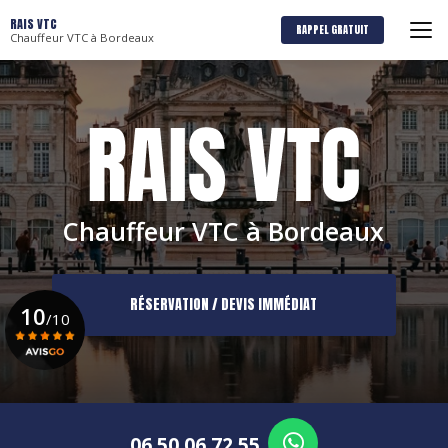
Aller
RAIS VTC
au
RAPPEL GRATUIT
Chauffeur VTC à Bordeaux
contenu
principal
Chauffeur VTC à Bordeaux
RÉSERVATION / DEVIS IMMÉDIAT
10
/10
Voir le certificat
06 50 06 72 55