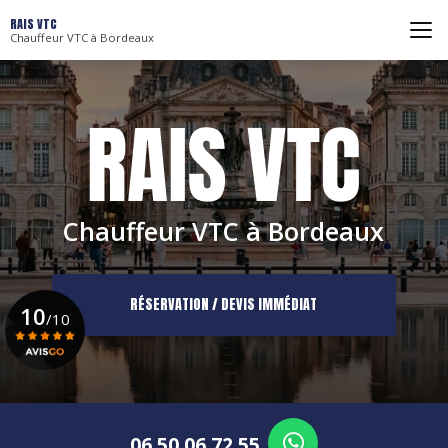
Aller
RAIS VTC
au
Chauffeur VTC à Bordeaux
contenu
principal
Chauffeur VTC à Bordeaux
RÉSERVATION / DEVIS IMMÉDIAT
10
/10
Voir le certificat
06 50 06 72 55