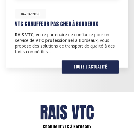
31/03/2026
ER À BORDEAUX
CHAUFFEUR VTC ENTREP
e de confiance pour un
Découvrez l'expertise de 
nnel
à Bordeaux, vous
partenaire de confiance po
ransport de qualité à des
transport privé
dans la r
spécialise dans les service
TOUTE L'ACTUALITÉ
Chauffeur VTC à Bordeaux