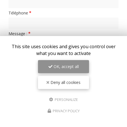
Téléphone
Message :
This site uses cookies and gives you control over
what you want to activate
OK, accept all
0
caractère(s) saisi(s)
Deny all cookies
J'autorise ce site à conserver l'ensemble des données transmises dans ce
formulaire pour faciliter le suivi et le traitement de ma demande.
(Aucune
exploitation commerciale ne sera faite des données conservées. Voir notre
politique de
confidentialité
)
PERSONALIZE
PRIVACY POLICY