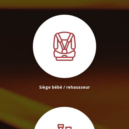
Siège bébé / rehausseur