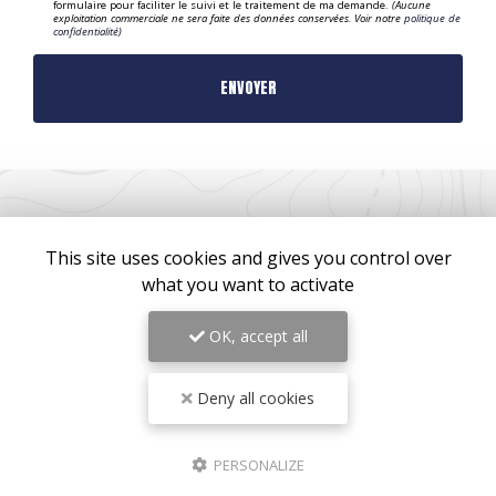
formulaire pour faciliter le suivi et le traitement de ma demande.
(Aucune
exploitation commerciale ne sera faite des données conservées. Voir notre
politique de
confidentialité
)
This site uses cookies and gives you control over
what you want to activate
ZONE D'INTERVENTION
OK, accept all
Bordeaux
Mérignac
Deny all cookies
Pessac
Lormont
PERSONALIZE
Mobile sur toute la France...