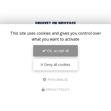
24h/24
ENVOYEZ UN MESSAGE
This site uses cookies and gives you control over
what you want to activate
Prénom
OK, accept all
Il reste
44
caractère(s)
Deny all cookies
Nom
PERSONALIZE
Il reste
44
caractère(s)
Email
PRIVACY POLICY
Téléphone