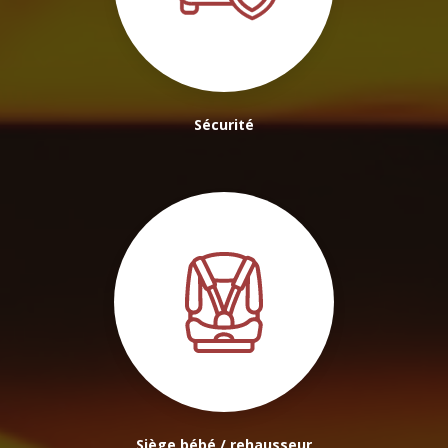
Sécurité
Siège bébé / rehausseur