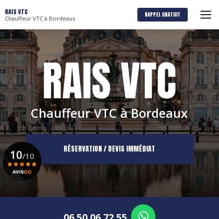
Aller
RAIS VTC
au
RAPPEL GRATUIT
Chauffeur VTC à Bordeaux
contenu
principal
Chauffeur VTC à Bordeaux
RÉSERVATION / DEVIS IMMÉDIAT
10
/10
Voir le certificat
06 50 06 72 55