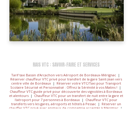
RAIS VTC : SAVOIR-FAIRE ET SERVICES
Tarif taxi Bassin d'Arcachon vers Aéroport de Bordeaux-Mérignac
|
Réserver chauffeur VTC privé pour transfert de la gare Saint-Jean vers
centre ville de Bordeaux
|
Réserver votre VTC/Taxi pour Transport
Scolaire Sécurisé et Personnalisé : Offrez la Sérénité à vos Matins !
|
Chauffeur VTC guide privé pour découverte des vignobles à Bordeaux
et alentours
|
Chauffeur VTC pour un transfert de nuit entre la gare et
l'aéroport pour 7 personnes à Bordeaux
|
Chauffeur VTC pour
transferts vers les gares, aéroports et hôtels à Pessac
|
Réserver un
chauffer VTC privé avec animaux de compagnie acceptés à Mérignac
|
Service VTC haut de gamme pour vos déplacements professionnels
|
Mise à disposition à la journée de chauffeur VTC à Bordeaux et
alentours
|
Je souhaiterais réserver un VTC/Taxi depuis l'aéroport
Mérignac
|
Réserver votre chauffeur VTC pour évènements sportifs
au stade Chaban Delmas et au Matmut Atlantique depuis