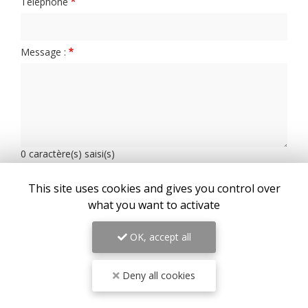
Téléphone
Message :
0
caractère(s) saisi(s)
J'autorise ce site à conserver l'ensemble des données transmises dans ce
formulaire pour faciliter le suivi et le traitement de ma demande.
(Aucune
This site uses cookies and gives you control over
exploitation commerciale ne sera faite des données conservées. Voir notre
politique de
confidentialité
)
what you want to activate
OK, accept all
Deny all cookies