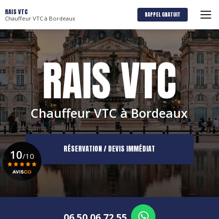
Aller
RAIS VTC
au
RAPPEL GRATUIT
Chauffeur VTC à Bordeaux
contenu
principal
Chauffeur VTC à Bordeaux
RÉSERVATION / DEVIS IMMÉDIAT
10
/10
Voir le certificat
06 50 06 72 55