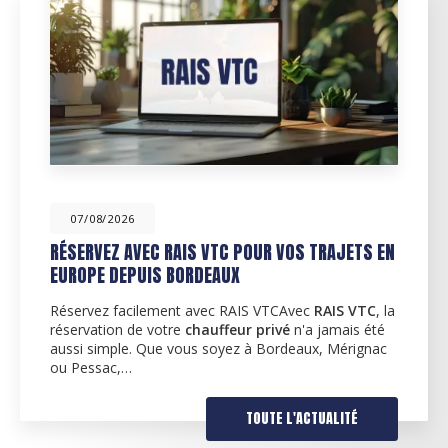
07/08/2026
POUR VOS TRAJETS EN
ACTUALITÉS POUR LA RENT
SUR BORDEAUX MÉRIGNAC 
IS VTCAvec
RAIS VTC
, la
Découvrez nos services de V
r privé
n'a jamais été
l'occasion de la rentrée de s
 à Bordeaux, Mérignac
fier de vous proposer ses ser
dans la région de…
TOUTE L'ACTUALITÉ