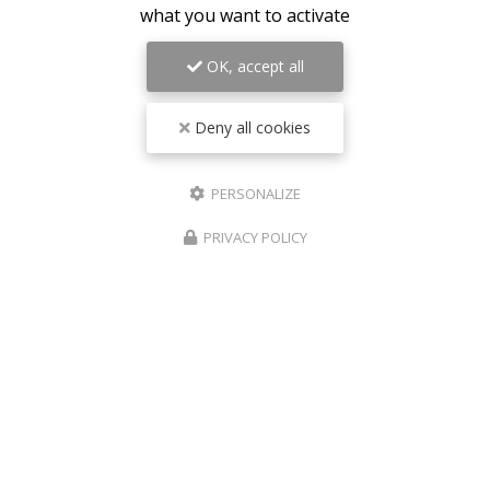
what you want to activate
0
caractère(s) saisi(s)
J'autorise ce site à conserver l'ensemble des données transmises dans ce
formulaire pour faciliter le suivi et le traitement de ma demande.
(Aucune
OK, accept all
exploitation commerciale ne sera faite des données conservées. Voir notre
politique de
confidentialité
)
Deny all cookies
PERSONALIZE
PRIVACY POLICY
ZONE D'INTERVENTION
Bordeaux
Mérignac
Pessac