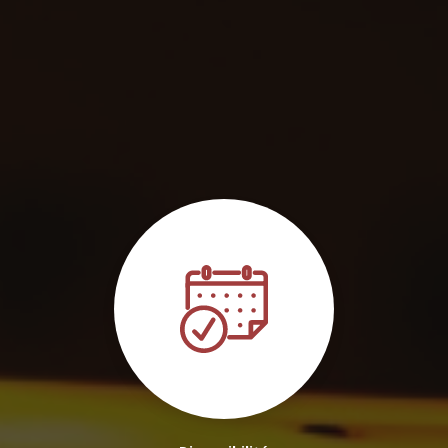
guide privé pour découverte des vignobles à Bordeaux et alentours
|
Réservation rapide à court terme pour chauffeur VTC privé à
Bordeaux
|
Je souhaite réserver un VTC/Taxi pour un transfert vers
l'aéroport Mérignac
|
Chauffeur VTC pour mariage ou soirée privée
pour trajet vers évènements à Talence
|
Je souhaiterais réserver un
VTC/Taxi depuis la Gare St Jean Bordeaux
|
r2SERVER Transport
Scolaire Sécurisé et Personnalisé : Offrez la Sérénité à vos Matins !
|
Commander un taxi / chauffeur privé VTC pour transport vers hôtel à
Pessac
|
Transfert de l'aéroport de Bordeaux-Mérignac vers le centre
ville avec chauffeur privé fiable
|
Mise à disposition d'un chauffeur
privé VTC pour une journée complète à Talence
|
Chauffeur VTC et
guide local pour visite de la région viticole de Bordeaux
|
Private
driver for Bordeaux's vineyards tour in Bordeaux