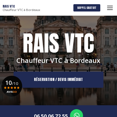
Aller
RAIS VTC
au
RAPPEL GRATUIT
Chauffeur VTC à Bordeaux
contenu
principal
Chauffeur VTC à Bordeaux
RÉSERVATION / DEVIS IMMÉDIAT
10
/10
Voir le certificat
06 50 06 72 55