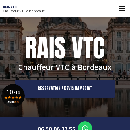
Aller
RAIS VTC
au
Chauffeur VTC à Bordeaux
contenu
principal
Chauffeur VTC à Bordeaux
RÉSERVATION / DEVIS IMMÉDIAT
10
/10
Voir le certificat
06 50 06 72 55