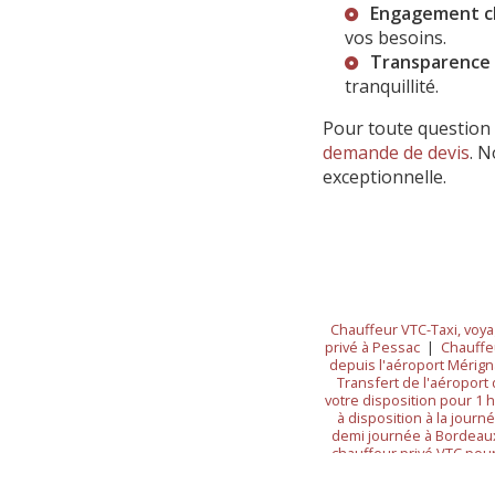
Engagement cl
vos besoins.
Transparence
tranquillité.
Pour toute question 
demande de devis
. 
exceptionnelle.
Chauffeur VTC-Taxi, voya
privé à Pessac
|
Chauffe
depuis l'aéroport Mérig
Transfert de l'aéroport 
votre disposition pour 1
à disposition à la jour
demi journée à Bordeau
chauffeur privé VTC pou
vers le centre-ville de B
Chauffeur VTC de conf