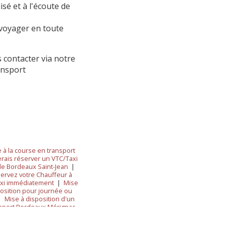
sé et à l'écoute de
 voyager en toute
 contacter via notre
ansport
 à la course en transport
erais réserver un VTC/Taxi
de Bordeaux Saint-Jean
|
ervez votre Chauffeur à
Taxi immédiatement
|
Mise
osition pour journée ou
|
Mise à disposition d'un
roport Bordeaux Mérignac
Sérénité à vos Matins !
|
 privé à Bordeaux pour