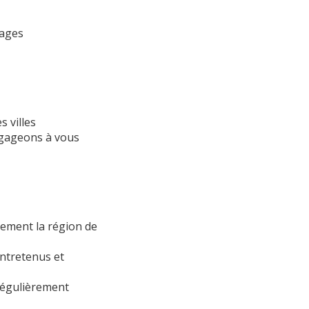
iages
 villes
gageons à vous
tement la région de
entretenus et
 régulièrement