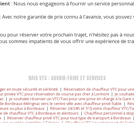
ient
: Nous nous engageons à fournir un service personnali
: Avec notre garantie de prix connu à l'avance, vous pouvez
ou pour réserver votre prochain trajet, n'hésitez pas à nous
Nous sommes impatients de vous offrir une expérience de tr
RAIS VTC : SAVOIR-FAIRE ET SERVICES
ger en toute sécurité et sérénité
|
Réservation de chauffeur VTC pour une
ur privée VTC pour réservation de course pas cher à Lormont
|
Je souhait
nac
|
je souhaite réserver un VTC/Taxi pour une prise en charge à la Gare 
de Bordeaux-Mérignac vers le centre ville avec chauffeur privé fiable
|
Rés
 heure ou plus à Bordeaux
|
Réserver 24/24h et 7/7j votre chauffeur VTC/
née de chauffeur VTC à Bordeaux et alentours
|
Chauffeur personnel à disp
x
|
Réserver chauffeur privé VTC pour tout type de transport à Bordeaux
r une journée complète à Talence
|
Chauffeur VTC pour transport de l'aé
ordeaux
|
r2SERVER Transport Scolaire Sécurisé et Personnalisé : Offrez la 
iance pour course de luxe et service premium à Mérignac
|
Chauffeur VTC