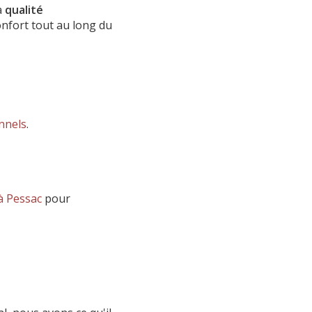
a
qualité
onfort tout au long du
nnels
.
 à Pessac
pour