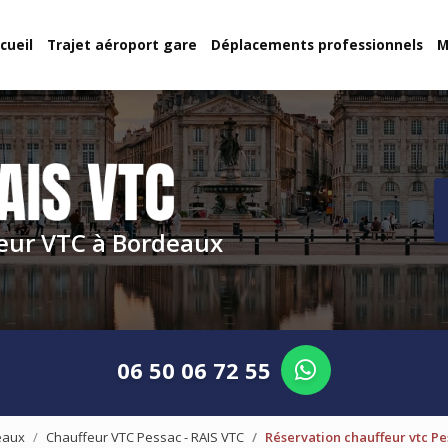
cueil
Trajet aéroport gare
Déplacements professionnels
M
eur VTC à Bordeaux
06 50 06 72 55
eaux
Chauffeur VTC Pessac - RAIS VTC
Réservation chauffeur vtc Pe