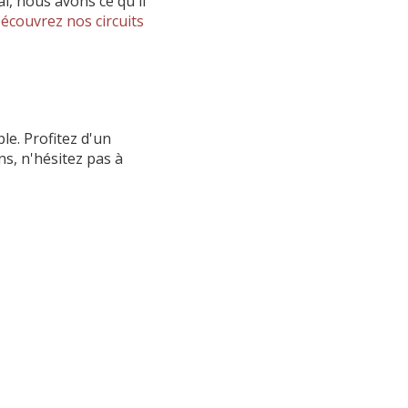
, nous avons ce qu'il
écouvrez nos circuits
le. Profitez d'un
ns, n'hésitez pas à