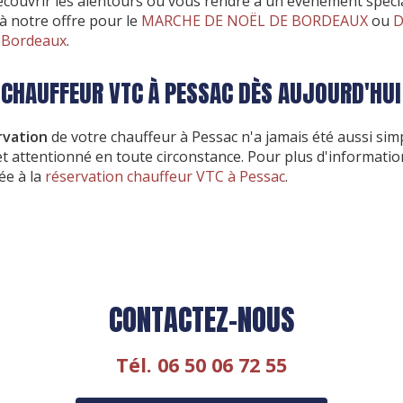
couvrir les alentours ou vous rendre à un événement spécial
 à notre offre pour le
MARCHE DE NOËL DE BORDEAUX
ou
D
à Bordeaux
.
 CHAUFFEUR VTC À PESSAC DÈS AUJOURD'HUI
rvation
de votre chauffeur à Pessac n'a jamais été aussi simp
et attentionné en toute circonstance. Pour plus d'informatio
ée à la
réservation chauffeur VTC à Pessac
.
CONTACTEZ-NOUS
Tél.
06 50 06 72 55