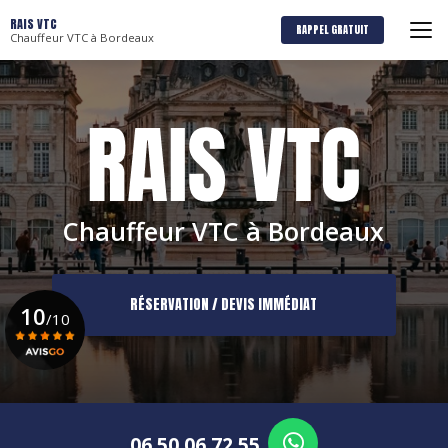
Aller
RAIS VTC
au
RAPPEL GRATUIT
Chauffeur VTC à Bordeaux
contenu
principal
Chauffeur VTC à Bordeaux
RÉSERVATION / DEVIS IMMÉDIAT
10
/10
Voir le certificat
06 50 06 72 55