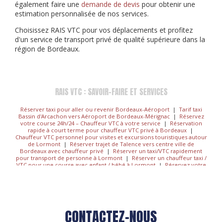
également faire une
demande de devis
pour obtenir une
estimation personnalisée de nos services.
Choisissez RAIS VTC pour vos déplacements et profitez
d'un service de transport privé de qualité supérieure dans la
région de Bordeaux.
RAIS VTC : SAVOIR-FAIRE ET SERVICES
Réserver taxi pour aller ou revenir Bordeaux-Aéroport
|
Tarif taxi
Bassin d'Arcachon vers Aéroport de Bordeaux-Mérignac
|
Réservez
votre course 24h/24 – Chauffeur VTC à votre service
|
Réservation
rapide à court terme pour chauffeur VTC privé à Bordeaux
|
Chauffeur VTC personnel pour visites et excursions touristiques autour
de Lormont
|
Réserver trajet de Talence vers centre ville de
Bordeaux avec chauffeur privé
|
Réserver un taxi/VTC rapidement
pour transport de personne à Lormont
|
Réserver un chauffeur taxi /
VTC pour une course avec enfant / bébé à Lormont
|
Réservez votre
chauffeur Taxi/VTC à prix fixe proche de Mérignac
|
Mise à disposition
d'un chauffeur privé VTC pour une journée complète à Talence
|
Réserver un chauffer VTC privé avec animaux de compagnie acceptés à
Mérignac
|
Commander un taxi / chauffeur privé VTC pour transport
vers hôtel à Pessac
|
Réserver un chauffeur VTC pour circuits
touristiques de la région bordelaise à Talence
|
Votre chauffeur privé
CONTACTEZ-NOUS
à Mérignac, Bordeaux, Pessac, Talence – réservation rapide
|
Chauffeur VTC à disposition à la demi-journée / à la journée à Pessac