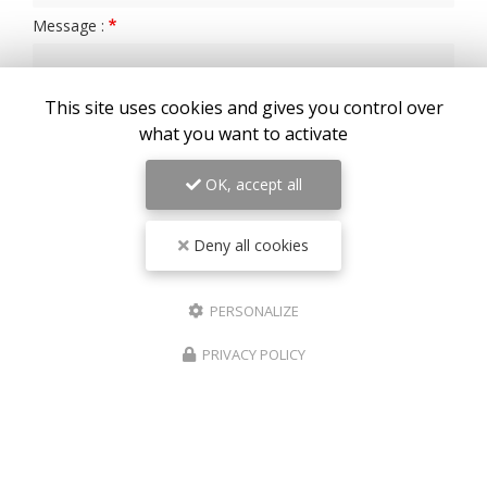
Message :
This site uses cookies and gives you control over
what you want to activate
OK, accept all
0
caractère(s) saisi(s)
Deny all cookies
J'autorise ce site à conserver l'ensemble des données transmises dans ce
formulaire pour faciliter le suivi et le traitement de ma demande.
(Aucune
exploitation commerciale ne sera faite des données conservées. Voir notre
politique de
confidentialité
)
PERSONALIZE
PRIVACY POLICY