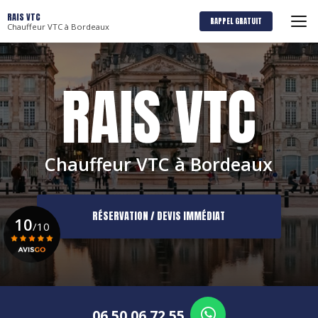
Aller
RAIS VTC
au
RAPPEL GRATUIT
Chauffeur VTC à Bordeaux
contenu
principal
Chauffeur VTC à Bordeaux
RÉSERVATION / DEVIS IMMÉDIAT
10
/10
Voir le certificat
06 50 06 72 55