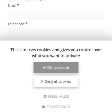
Il reste
44
caractère(s)
Email
Téléphone
Message :
This site uses cookies and gives you control over
what you want to activate
OK, accept all
Deny all cookies
0
caractère(s) saisi(s)
J'autorise ce site à conserver l'ensemble des données transmises dans ce
formulaire pour faciliter le suivi et le traitement de ma demande.
(Aucune
PERSONALIZE
exploitation commerciale ne sera faite des données conservées. Voir notre
politique de
confidentialité
)
PRIVACY POLICY