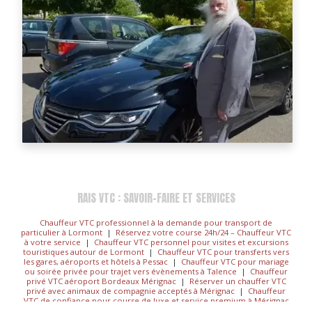
RAIS VTC : SAVOIR-FAIRE ET SERVICES
Chauffeur VTC professionnel à la demande pour transport de
particulier à Lormont
|
Réservez votre course 24h/24 – Chauffeur VTC
à votre service
|
Chauffeur VTC personnel pour visites et excursions
touristiques autour de Lormont
|
Chauffeur VTC pour transferts vers
les gares, aéroports et hôtels à Pessac
|
Chauffeur VTC pour mariage
ou soirée privée pour trajet vers évènements à Talence
|
Chauffeur
privé VTC aéroport Bordeaux Mérignac
|
Réserver un chauffer VTC
privé avec animaux de compagnie acceptés à Mérignac
|
Chauffeur
VTC de confiance pour course de luxe et service premium à Mérignac
|
Réserver 24/24h et 7/7j votre chauffeur VTC/Taxi immédiatement
|