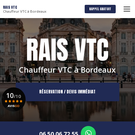
Aller
RAIS VTC
au
RAPPEL GRATUIT
Chauffeur VTC à Bordeaux
contenu
principal
Chauffeur VTC à Bordeaux
RÉSERVATION / DEVIS IMMÉDIAT
10
/10
Voir le certificat
06 50 06 72 55