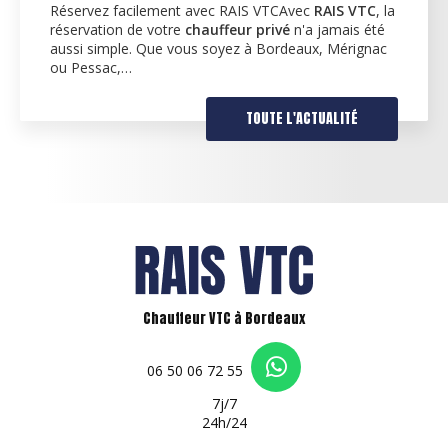
vez facilement avec RAIS VTCAvec
RAIS VTC
, la
Décou
vation de votre
chauffeur privé
n'a jamais été
l'occ
 simple. Que vous soyez à Bordeaux, Mérignac
fier 
essac,…
dans 
TOUTE L'ACTUALITÉ
Chauffeur VTC à Bordeaux
06 50 06 72 55
7j/7
24h/24