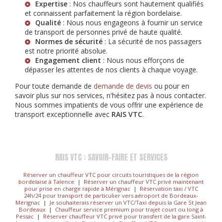
Expertise
: Nos chauffeurs sont hautement qualifiés
et connaissent parfaitement la région bordelaise.
Qualité
: Nous nous engageons à fournir un service
de transport de personnes privé de haute qualité.
Normes de sécurité
: La sécurité de nos passagers
est notre priorité absolue.
Engagement client
: Nous nous efforçons de
dépasser les attentes de nos clients à chaque voyage.
Pour toute demande de
demande de devis
ou pour en
savoir plus sur nos services, n'hésitez pas à nous contacter.
Nous sommes impatients de vous offrir une expérience de
transport exceptionnelle avec
RAIS VTC
.
RAIS VTC : SAVOIR-FAIRE ET SERVICES
Réserver un chauffeur VTC pour circuits touristiques de la région
bordelaise à Talence
|
Réserver un chauffeur VTC privé maintenant
pour prise en charge rapide à Mérignac
|
Réservation taxi / VTC
24h/24 pour transport de particulier vers aéroport de Bordeaux-
Mérignac
|
Je souhaiterais réserver un VTC/Taxi depuis la Gare St Jean
Bordeaux
|
Chauffeur service premium pour trajet court ou long à
Pessac
|
Réserver chauffeur VTC privé pour transfert de la gare Saint-