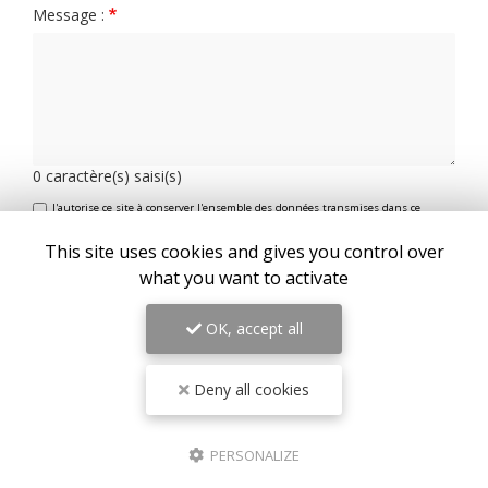
Message :
0
caractère(s) saisi(s)
J'autorise ce site à conserver l'ensemble des données transmises dans ce
formulaire pour faciliter le suivi et le traitement de ma demande.
(Aucune
exploitation commerciale ne sera faite des données conservées. Voir notre
politique de
This site uses cookies and gives you control over
confidentialité
)
what you want to activate
OK, accept all
Deny all cookies
PERSONALIZE