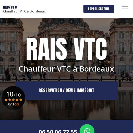
Aller
RAIS VTC
au
RAPPEL GRATUIT
Chauffeur VTC à Bordeaux
contenu
principal
Chauffeur VTC à Bordeaux
RÉSERVATION / DEVIS IMMÉDIAT
10
/10
Voir le certificat
06 50 06 72 55