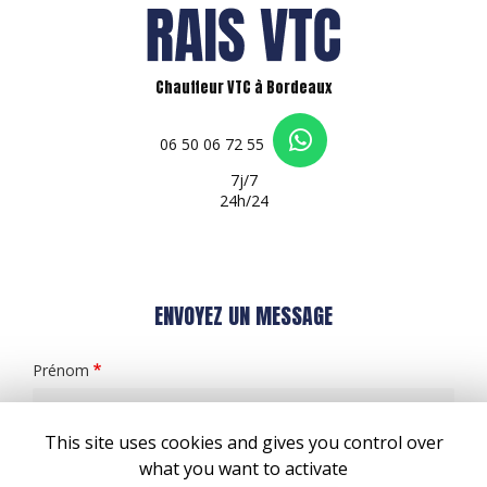
Chauffeur VTC à Bordeaux
06 50 06 72 55
7j/7
24h/24
ENVOYEZ UN MESSAGE
Prénom
This site uses cookies and gives you control over
Il reste
44
caractère(s)
what you want to activate
Nom