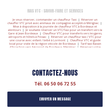
RAIS VTC : SAVOIR-FAIRE ET SERVICES
Je veux réserver, commander un chauffeur Taxi
|
Réserver un
chauffer VTC privé avec animaux de compagnie acceptés à Mérignac
|
Mise à disposition à la journée de chauffeur VTC à Bordeaux et
alentours
|
Je souhaite réserver un VTC/Taxi pour un transfert vers la
Gare st Jean Bordeaux
|
Chauffeur VTC pour transferts vers les gares,
aéroports et hôtels à Pessac
|
Réserver un chauffeur taxi / VTC pour
une course avec enfant / bébé à Lormont
|
Chauffeur VTC et guide
local pour visite de la région viticole de Bordeaux
|
Tarif taxi Bassin
d'Arcachon vers Aéroport de Bordeaux-Mérignac
|
Réservez votre
chauffeur VTC/Taxi pour les évènements sportifs.
|
Chauffeur VTC
pour mariage ou soirée privée pour trajet vers évènements à Talence
|
Chauffeur pour excursions et Wine Tours aux alentours de
Bordeaux
|
Chauffeur VTC guide privé pour découverte des
vignobles à Bordeaux et alentours
|
Réservation de chauffeur VTC
pour une à la course en transport privé à Pessac
|
Chauffeur VTC-
CONTACTEZ-NOUS
Taxi, voyager en toute sécurité et sérénité
|
r2SERVER Transport
Scolaire Sécurisé et Personnalisé : Offrez la Sérénité à vos Matins !
|
Chauffeur service premium pour trajet court ou long à Pessac
|
Commander un taxi / chauffeur privé VTC pour transport vers hôtel à
Tél.
06 50 06 72 55
Pessac
|
Réserver chauffeur VTC privé pour transfert de la gare Saint-
Jean vers centre ville de Bordeaux
|
Transfert de l'aéroport de
Bordeaux-Mérignac vers le centre ville avec chauffeur privé fiable
|
Chauffeur VTC professionnel à la demande pour transport de
ENVOYER UN MESSAGE
particulier à Lormont
|
Service VTC haut de gamme pour vos
déplacements professionnels
|
Je souhaiterais réserver un VTC/Taxi
depuis la Gare St Jean Bordeaux
|
Réserver votre VTC/Taxi pour
Transport Scolaire Sécurisé et Personnalisé : Offrez la Sérénité à vos