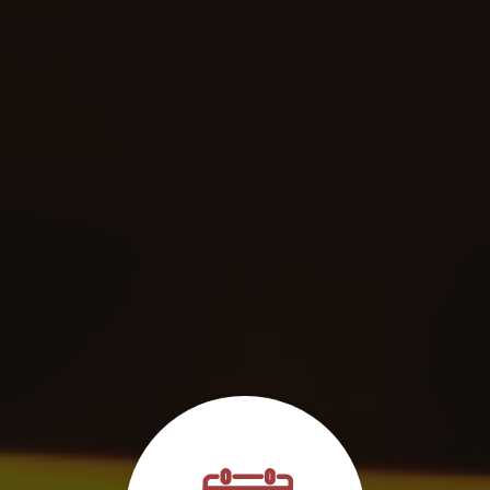
depuis l'aéroport Mérignac
|
Réserver chauffeur VTC/Taxi pour
transport scolaire
|
Réserver 24/24h et 7/7j votre chauffeur VTC/Taxi
immédiatement
|
Réserver chauffeur privé pour mise à disposition
sur 2 jours proche Bordeaux
|
Service de transport privé pour
circuits touristiques proche Pessac
|
Chauffeur VTC à disposition à la
demi-journée / à la journée à Pessac
|
Réserver chauffeur privé VTC
pour tout type de transport à Bordeaux
|
Chauffeur Privé-VTC pour
trajet vers l'ARKEA ARENA aller-retour à Bordeaux
|
Réserver taxi pour
aller ou revenir Bordeaux-Aéroport
|
Chauffeur VTC pour un
transfert de nuit entre la gare et l'aéroport pour 7 personnes à
Bordeaux
|
Réserver un chauffeur VTC privé maintenant pour prise
en charge rapide à Mérignac