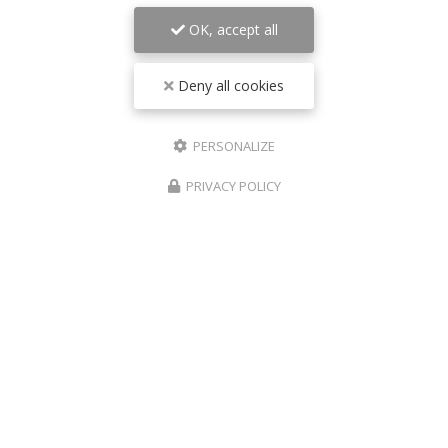
OK, accept all
Il reste
44
caractère(s)
Email
Deny all cookies
PERSONALIZE
Téléphone
PRIVACY POLICY
Message :
0
caractère(s) saisi(s)
J'autorise ce site à conserver l'ensemble des données transmises dans ce
formulaire pour faciliter le suivi et le traitement de ma demande.
(Aucune
exploitation commerciale ne sera faite des données conservées. Voir notre
politique de
confidentialité
)