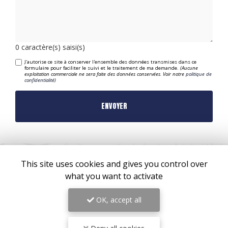
0
caractère(s) saisi(s)
J'autorise ce site à conserver l'ensemble des données transmises dans ce
formulaire pour faciliter le suivi et le traitement de ma demande.
(Aucune
exploitation commerciale ne sera faite des données conservées. Voir notre
politique de
confidentialité
)
This site uses cookies and gives you control over
what you want to activate
OK, accept all
ZONE D'INTERVENTION