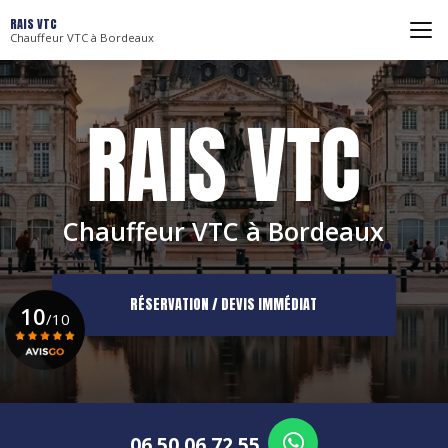
Aller
RAIS VTC
au
Chauffeur VTC à Bordeaux
contenu
principal
Chauffeur VTC à Bordeaux
RÉSERVATION / DEVIS IMMÉDIAT
10
/10
Voir le certificat
06 50 06 72 55