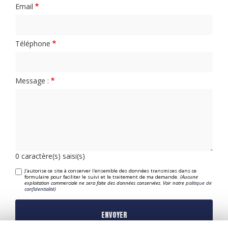
Email
Téléphone
Message :
0
caractère(s) saisi(s)
J'autorise ce site à conserver l'ensemble des données transmises dans ce
formulaire pour faciliter le suivi et le traitement de ma demande.
(Aucune
exploitation commerciale ne sera faite des données conservées. Voir notre
politique de
confidentialité
)