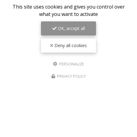
This site uses cookies and gives you control over
what you want to activate
OK, accept all
Deny all cookies
ZONE D'INTERVENTION
PERSONALIZE
Bordeaux
PRIVACY POLICY
Mérignac
Pessac
Lormont
Mobile sur toute la France...
RAIS VTC, Chauffeur VTC à Bordeaux
Mentions légales
-
Plan du site
-
Liens utiles
-
Cookies