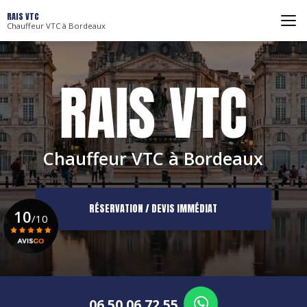
Aller
RAIS VTC
au
Chauffeur VTC à Bordeaux
contenu
principal
Chauffeur VTC à Bordeaux
RÉSERVATION / DEVIS IMMÉDIAT
10
/10
Voir le certificat
06 50 06 72 55