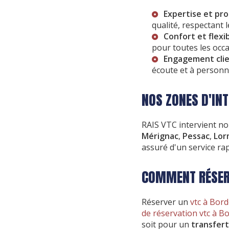
Expertise et pro
qualité, respectant 
Confort et flexibi
pour toutes les occ
Engagement clie
écoute et à personn
NOS ZONES D'IN
RAIS VTC intervient no
Mérignac
,
Pessac
,
Lor
assuré d'un service rap
COMMENT RÉSERV
Réserver un
vtc à Bor
de réservation vtc à B
soit pour un
transfert