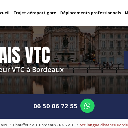
cueil
Trajet aéroport gare
Déplacements professionnels
M
eur VTC à Bordeaux
06 50 06 72 55
eaux
Chauffeur VTC Bordeaux - RAIS VTC
vtc longue distance Borde