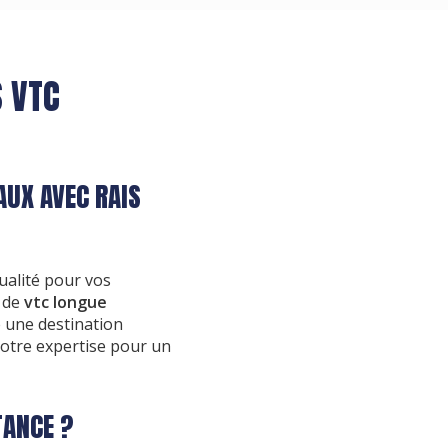
S VTC
AUX AVEC RAIS
ualité pour vos
e de
vtc longue
e une destination
 notre expertise pour un
TANCE ?