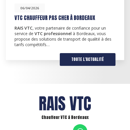
06/04/2026
C CHAUFFEUR PAS CHER À BORDEAUX
CH
IS VTC
, votre partenaire de confiance pour un
Déc
vice de
VTC professionnel
à Bordeaux, vous
par
pose des solutions de transport de qualité à des
tra
ifs compétitifs…
spé
TOUTE L'ACTUALITÉ
Chauffeur VTC à Bordeaux