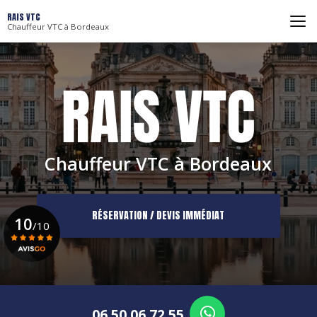
Aller
RAIS VTC
au
Chauffeur VTC à Bordeaux
contenu
principal
Chauffeur VTC à Bordeaux
RÉSERVATION / DEVIS IMMÉDIAT
10
/10
Voir le certificat
06 50 06 72 55