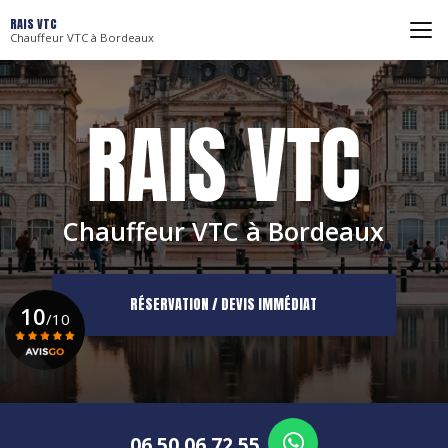
Aller
RAIS VTC
au
Chauffeur VTC à Bordeaux
contenu
principal
Chauffeur VTC à Bordeaux
RÉSERVATION / DEVIS IMMÉDIAT
10
/10
Voir le certificat
06 50 06 72 55