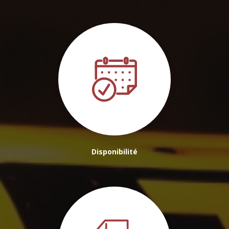
de Lormont
|
Service de transport privé pour circuits touristiques
proche Pessac
|
Réservez votre Chauffeur à votre disposition pour 1
heure ou plus à Bordeaux
|
Chauffeur VTC privé pour trajet vers gare
Saint-Jean à Bordeaux
|
Je souhaiterais réserver un VTC/Taxi depuis la
Gare St Jean Bordeaux
Disponibilité