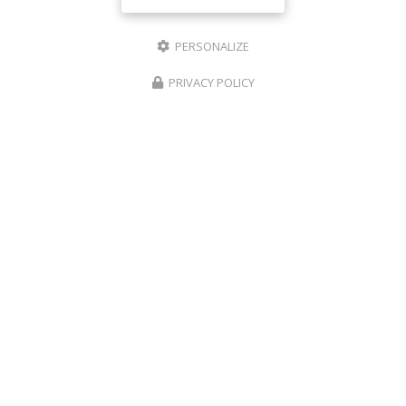
PERSONALIZE
PRIVACY POLICY
ZONE D'INTERVENTION
Bordeaux
Mérignac
Pessac
Lormont
Mobile sur toute la France...
RAIS VTC, Chauffeur VTC à Bordeaux
Mentions légales
-
Plan du site
-
Liens utiles
-
Cookies