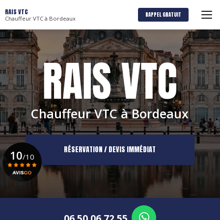
Aller
RAIS VTC
au
RAPPEL GRATUIT
Chauffeur VTC à Bordeaux
contenu
principal
Chauffeur VTC à Bordeaux
RÉSERVATION / DEVIS IMMÉDIAT
10
/10
Voir le certificat
06 50 06 72 55