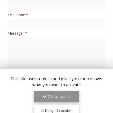
Téléphone
Message :
0
caractère(s) saisi(s)
This site uses cookies and gives you control over
J'autorise ce site à conserver l'ensemble des données transmises dans ce
formulaire pour faciliter le suivi et le traitement de ma demande.
(Aucune
what you want to activate
exploitation commerciale ne sera faite des données conservées. Voir notre
politique de
confidentialité
)
OK, accept all
Deny all cookies