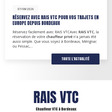
07/08/2026
POUR VOS TRAJETS EN
ACTUALITÉS POUR LA RENT
SUR BORDEAUX MÉRIGNAC 
IS VTCAvec
RAIS VTC
, la
Découvrez nos services de V
r privé
n'a jamais été
l'occasion de la rentrée de s
 à Bordeaux, Mérignac
fier de vous proposer ses ser
dans la région de…
TOUTE L'ACTUALITÉ
Chauffeur VTC à Bordeaux