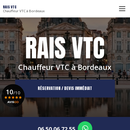
Aller
RAIS VTC
au
Chauffeur VTC à Bordeaux
contenu
principal
Chauffeur VTC à Bordeaux
RÉSERVATION / DEVIS IMMÉDIAT
10
/10
Voir le certificat
06 50 06 72 55