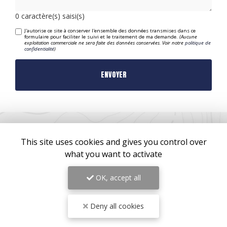
0
caractère(s) saisi(s)
J'autorise ce site à conserver l'ensemble des données transmises dans ce
formulaire pour faciliter le suivi et le traitement de ma demande.
(Aucune
exploitation commerciale ne sera faite des données conservées. Voir notre
politique de
confidentialité
)
This site uses cookies and gives you control over
what you want to activate
ZONE D'INTERVENTION
OK, accept all
Bordeaux
Deny all cookies
Mérignac