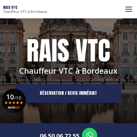
Aller
RAIS VTC
au
Chauffeur VTC à Bordeaux
contenu
principal
Chauffeur VTC à Bordeaux
RÉSERVATION / DEVIS IMMÉDIAT
10
/10
Voir le certificat
06 50 06 72 55