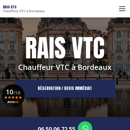
Aller
RAIS VTC
au
Chauffeur VTC à Bordeaux
contenu
principal
Chauffeur VTC à Bordeaux
RÉSERVATION / DEVIS IMMÉDIAT
10
/10
Voir le certificat
06 50 06 72 55