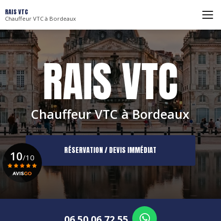
Aller
RAIS VTC
au
Chauffeur VTC à Bordeaux
contenu
principal
Chauffeur VTC à Bordeaux
RÉSERVATION / DEVIS IMMÉDIAT
10
/10
Voir le certificat
06 50 06 72 55