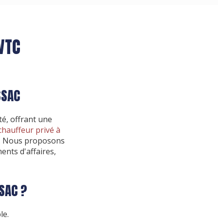
VTC
SSAC
té, offrant une
chauffeur privé à
es. Nous proposons
nts d'affaires,
SAC ?
le.