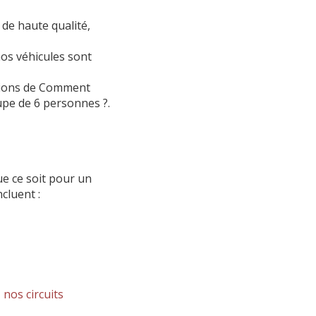
de haute qualité,
nos véhicules sont
tions de
Comment
upe de 6 personnes ?
.
e ce soit pour un
ncluent :
nos circuits