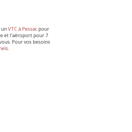
 un
VTC à Pessac
pour
re et l'aéroport pour 7
vous. Pour vos besoins
nels
.