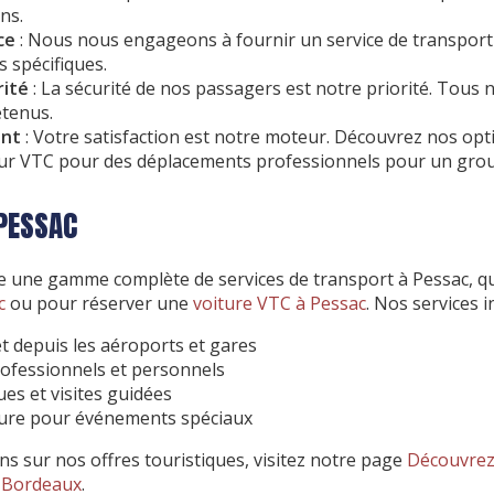
ns.
ce
: Nous nous engageons à fournir un service de transport 
 spécifiques.
rité
: La sécurité de nos passagers est notre priorité. Tous 
etenus.
ent
: Votre satisfaction est notre moteur. Découvrez nos op
eur VTC pour des déplacements professionnels pour un gro
 PESSAC
 une gamme complète de services de transport à Pessac, qu
c
ou pour réserver une
voiture VTC à Pessac
. Nos services i
t depuis les aéroports et gares
ofessionnels et personnels
ues et visites guidées
sure pour événements spéciaux
ns sur nos offres touristiques, visitez notre page
Découvrez 
à Bordeaux
.