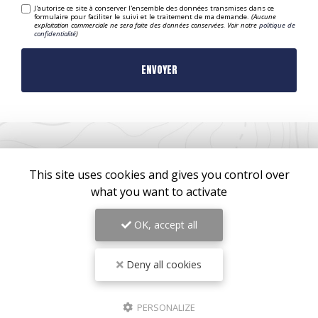
J'autorise ce site à conserver l'ensemble des données transmises dans ce
formulaire pour faciliter le suivi et le traitement de ma demande.
(Aucune
exploitation commerciale ne sera faite des données conservées. Voir notre
politique de
confidentialité
)
This site uses cookies and gives you control over
what you want to activate
ZONE D'INTERVENTION
OK, accept all
Bordeaux
Deny all cookies
Mérignac
Pessac
Lormont
PERSONALIZE