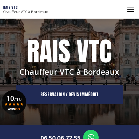
Aller
RAIS VTC
au
Chauffeur VTC à Bordeaux
contenu
principal
Chauffeur VTC à Bordeaux
RÉSERVATION / DEVIS IMMÉDIAT
10
/10
Voir le certificat
06 50 06 72 55