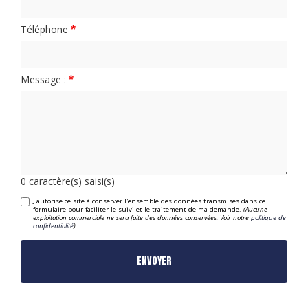
Téléphone
Message :
0
caractère(s) saisi(s)
J'autorise ce site à conserver l'ensemble des données transmises dans ce
formulaire pour faciliter le suivi et le traitement de ma demande.
(Aucune
exploitation commerciale ne sera faite des données conservées. Voir notre
politique de
confidentialité
)