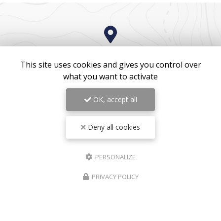
This site uses cookies and gives you control over
ZONE D'INTERVENTION
what you want to activate
OK, accept all
Bordeaux
Mérignac
Pessac
Deny all cookies
Lormont
Mobile sur toute la France...
PERSONALIZE
PRIVACY POLICY
RAIS VTC, Chauffeur VTC à Bordeaux
Mentions légales
-
Plan du site
-
Liens utiles
-
Cookies