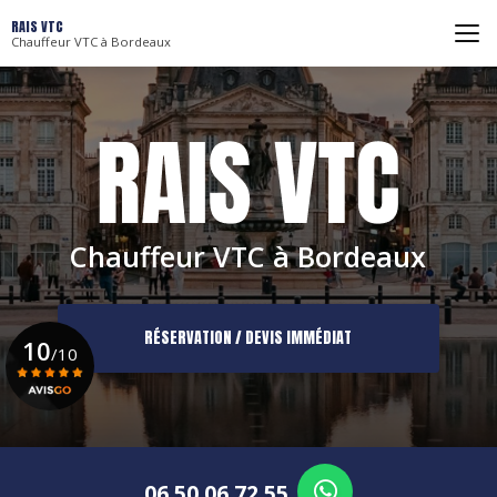
Aller
RAIS VTC
au
Chauffeur VTC à Bordeaux
contenu
principal
Chauffeur VTC à Bordeaux
RÉSERVATION / DEVIS IMMÉDIAT
10
/10
Voir le certificat
06 50 06 72 55