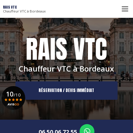
Aller
RAIS VTC
au
Chauffeur VTC à Bordeaux
contenu
principal
Chauffeur VTC à Bordeaux
RÉSERVATION / DEVIS IMMÉDIAT
10
/10
Voir le certificat
06 50 06 72 55