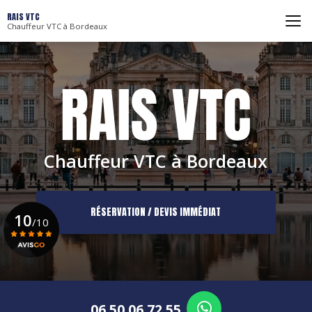
Aller
RAIS VTC
au
Chauffeur VTC à Bordeaux
contenu
principal
Chauffeur VTC à Bordeaux
RÉSERVATION / DEVIS IMMÉDIAT
10
/10
Voir le certificat
06 50 06 72 55