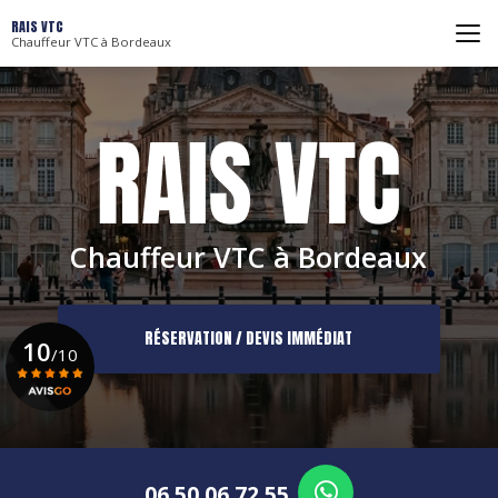
Aller
RAIS VTC
au
Chauffeur VTC à Bordeaux
contenu
principal
Chauffeur VTC à Bordeaux
RÉSERVATION / DEVIS IMMÉDIAT
10
/10
Voir le certificat
06 50 06 72 55