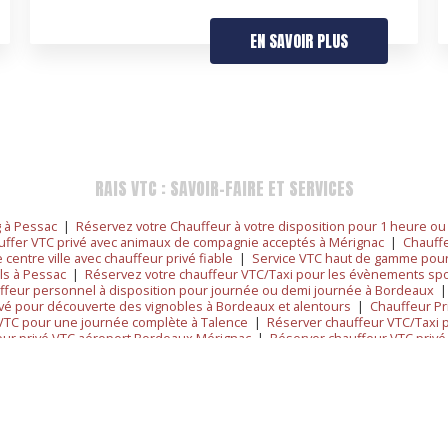
EN SAVOIR PLUS
RAIS VTC : SAVOIR-FAIRE ET SERVICES
g à Pessac
|
Réservez votre Chauffeur à votre disposition pour 1 heure ou
uffer VTC privé avec animaux de compagnie acceptés à Mérignac
|
Chauffe
centre ville avec chauffeur privé fiable
|
Service VTC haut de gamme pou
els à Pessac
|
Réservez votre chauffeur VTC/Taxi pour les évènements spo
ffeur personnel à disposition pour journée ou demi journée à Bordeaux
vé pour découverte des vignobles à Bordeaux et alentours
|
Chauffeur Pri
 VTC pour une journée complète à Talence
|
Réserver chauffeur VTC/Taxi p
ur privé VTC aéroport Bordeaux Mérignac
|
Réserver chauffeur VTC privé p
ordeaux-Aéroport
|
Réserver un chauffeur VTC pour circuits touristiques de
Mérignac
|
Réserver un Taxi/VTC tarif connu à l'avance à Bordeaux
|
Réser
hauffeur pour excursions et Wine Tours aux alentours de Bordeaux
|
Cha
eur VTC personnel pour visites et excursions touristiques autour de Lormo
ver un VTC/Taxi pour une prise en charge à la Gare de Bordeaux Saint-Jean
4 pour transport de particulier vers aéroport de Bordeaux-Mérignac
|
Chauf