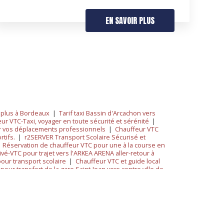
EN SAVOIR PLUS
 plus à Bordeaux
|
Tarif taxi Bassin d'Arcachon vers
ur VTC-Taxi, voyager en toute sécurité et sérénité
|
r vos déplacements professionnels
|
Chauffeur VTC
rtifs.
|
r2SERVER Transport Scolaire Sécurisé et
|
Réservation de chauffeur VTC pour une à la course en
vé-VTC pour trajet vers l'ARKEA ARENA aller-retour à
our transport scolaire
|
Chauffeur VTC et guide local
our transfert de la gare Saint-Jean vers centre ville de
 la région bordelaise à Talence
|
Chauffeur privé à
ver votre VTC/Taxi pour Transport Scolaire Sécurisé et
uffeur VTC pour un transfert de nuit entre la gare et
nt
|
Réserver trajet de Talence vers centre ville de
|
Mise à disposition à la journée de chauffeur VTC à
feur privée VTC pour réservation de course pas cher à