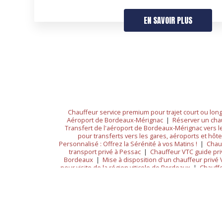
EN SAVOIR PLUS
Chauffeur service premium pour trajet court ou lon
Aéroport de Bordeaux-Mérignac
|
Réserver un cha
Transfert de l'aéroport de Bordeaux-Mérignac vers le 
pour transferts vers les gares, aéroports et hôt
Personnalisé : Offrez la Sérénité à vos Matins !
|
Chau
transport privé à Pessac
|
Chauffeur VTC guide pri
Bordeaux
|
Mise à disposition d'un chauffeur privé
pour visite de la région viticole de Bordeaux
|
Chauffe
Bordeaux
|
Réserver taxi pour aller ou revenir B
Talence pour transport vers l'aéroport de Bordeaux-
Personnalisé : Offrez la Sérénité à vos Matins !
|
C
l'aéroport pour 7 personnes à Bordeaux
|
Chauff
Bordeaux avec chauffeur privé
|
je souhaite réser
Bordeaux et alentours
|
Réservation taxi / VTC 24h/2