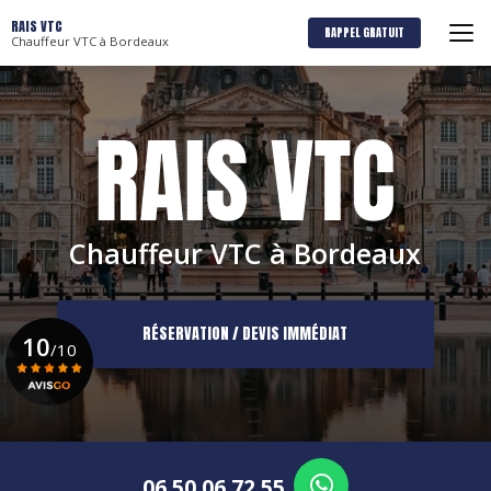
Aller
RAIS VTC
au
RAPPEL GRATUIT
Chauffeur VTC à Bordeaux
contenu
principal
Chauffeur VTC à Bordeaux
RÉSERVATION / DEVIS IMMÉDIAT
10
/10
Voir le certificat
06 50 06 72 55