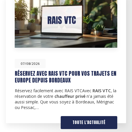
07/08/2026
VOS TRAJETS EN
ACTUALITÉS POUR LA RENTRÉE D
SUR BORDEAUX MÉRIGNAC ET PE
Avec
RAIS VTC
, la
Découvrez nos services de VTC à B
é
n'a jamais été
l'occasion de la rentrée de septemb
deaux, Mérignac
fier de vous proposer ses services 
dans la région de…
L'ACTUALITÉ
TOUTE 