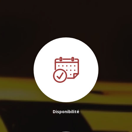
transport de l'aéroport Bordeaux Mérignac vers le centre-ville de
Bordeaux
|
Tarif taxi Bassin d'Arcachon vers Aéroport de Bordeaux-
Mérignac
|
Chauffeur privée VTC pour réservation de course pas cher
à Lormont
Disponibilité