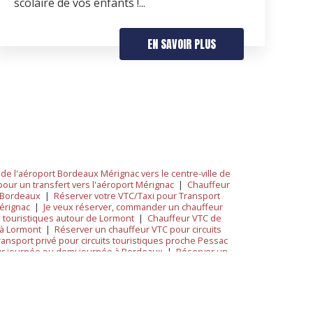
scolaire de vos enfants !...
EN SAVOIR PLUS
de l'aéroport Bordeaux Mérignac vers le centre-ville de
pour un transfert vers l'aéroport Mérignac
|
Chauffeur
à Bordeaux
|
Réserver votre VTC/Taxi pour Transport
érignac
|
Je veux réserver, commander un chauffeur
 touristiques autour de Lormont
|
Chauffeur VTC de
 à Lormont
|
Réserver un chauffeur VTC pour circuits
ransport privé pour circuits touristiques proche Pessac
ur journée ou demi journée à Bordeaux
|
Réserver un
deaux-Aéroport
|
Private driver for Bordeaux's vineyards
St Jean Bordeaux
|
Chauffeur VTC pour transferts vers
de Lormont vers le centre ville de Pessac
|
r2SERVER
votre service
|
Chauffeur service premium pour trajet
C 24h/24 pour transport de particulier vers aéroport de