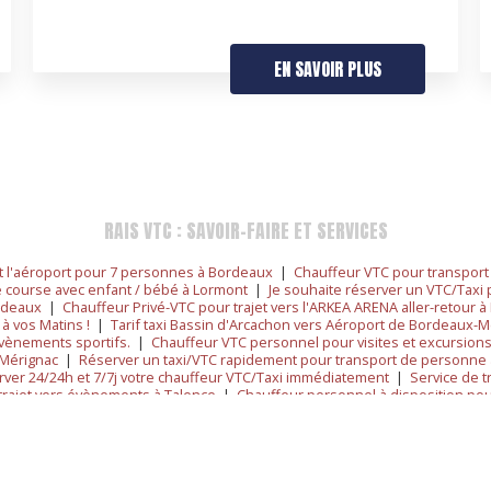
EN SAVOIR PLUS
RAIS VTC : SAVOIR-FAIRE ET SERVICES
et l'aéroport pour 7 personnes à Bordeaux
|
Chauffeur VTC pour transport 
e course avec enfant / bébé à Lormont
|
Je souhaite réserver un VTC/Taxi 
rdeaux
|
Chauffeur Privé-VTC pour trajet vers l'ARKEA ARENA aller-retour 
 à vos Matins !
|
Tarif taxi Bassin d'Arcachon vers Aéroport de Bordeaux-M
évènements sportifs.
|
Chauffeur VTC personnel pour visites et excursions
 Mérignac
|
Réserver un taxi/VTC rapidement pour transport de personne
ver 24/24h et 7/7j votre chauffeur VTC/Taxi immédiatement
|
Service de t
trajet vers évènements à Talence
|
Chauffeur personnel à disposition po
tarif connu à l'avance à Lormont
|
Réserver taxi pour aller ou revenir Bor
transport scolaire
|
Je souhaiterais réserver un VTC/Taxi depuis la Gare 
rivé VTC aéroport Bordeaux Mérignac
|
Réservez votre chauffeur VTC/Taxi 
 Sérénité à vos Matins !
|
Réservez votre course 24h/24 – Chauffeur VTC à 
ur mise à disposition sur 2 jours proche Bordeaux
|
Réservation taxi / VT