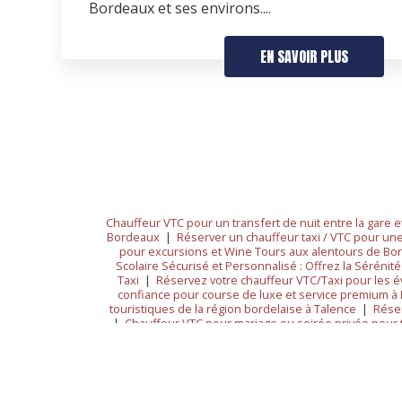
Bordeaux et ses environs....
EN SAVOIR PLUS
Chauffeur VTC pour un transfert de nuit entre la gare 
Bordeaux
|
Réserver un chauffeur taxi / VTC pour un
pour excursions et Wine Tours aux alentours de Bo
Scolaire Sécurisé et Personnalisé : Offrez la Sérénité
Taxi
|
Réservez votre chauffeur VTC/Taxi pour les 
confiance pour course de luxe et service premium à
touristiques de la région bordelaise à Talence
|
Réser
|
Chauffeur VTC pour mariage ou soirée privée pour 
chauffeur VTC/TAXI pour aller à l'aéroport ou à la gare 
tour in Bordeaux
|
Réserver chauffeur VTC/Taxi pour 
les gares, aéroports et hôtels à Pessac
|
Chauffeur p
Transport Scolaire Sécurisé et Personnalisé : Offrez la
court ou long à Pessac
|
Réserver chauffeur privé po