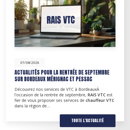
07/08/2026
MBRE
RÉSERVEZ DES COURSES AVEC RAIS VTC 
TOUTE LA GIRONDE
RAIS VTC : votre chauffeur privé à Bordeaux 
VTC
est
environsChez
RAIS VTC
, nous nous engageo
eur VTC
offrir un service de
chauffeur privé
de qualit
supérieure à Bordeaux…
ITÉ
TOUTE L'ACTUAL