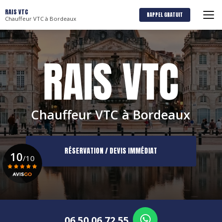
Aller
RAIS VTC
au
RAPPEL GRATUIT
Chauffeur VTC à Bordeaux
contenu
principal
Chauffeur VTC à Bordeaux
RÉSERVATION / DEVIS IMMÉDIAT
10
/10
Voir le certificat
06 50 06 72 55