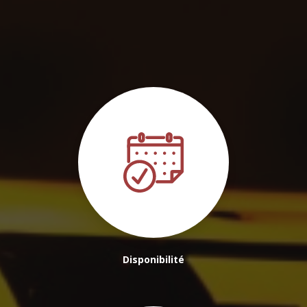
Bordeaux
|
Réservation rapide à court terme pour chauffeur VTC
privé à Bordeaux
|
Chauffeur VTC-Taxi, voyager en toute sécurité et
sérénité
|
Service de transport privé pour circuits touristiques
proche Pessac
Disponibilité