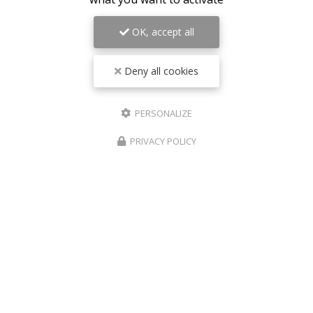
Message :
OK, accept all
Deny all cookies
PERSONALIZE
0
caractère(s) saisi(s)
PRIVACY POLICY
J'autorise ce site à conserver l'ensemble des données transmises dans ce
formulaire pour faciliter le suivi et le traitement de ma demande.
(Aucune
exploitation commerciale ne sera faite des données conservées. Voir notre
politique de
confidentialité
)