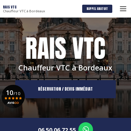
Aller
RAIS VTC
au
RAPPEL GRATUIT
Chauffeur VTC à Bordeaux
contenu
principal
Chauffeur VTC à Bordeaux
RÉSERVATION / DEVIS IMMÉDIAT
10
/10
Voir le certificat
06 50 06 72 55