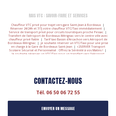
RAIS VTC : SAVOIR-FAIRE ET SERVICES
Chauffeur VTC privé pour trajet vers gare Saint-Jean à Bordeaux
|
Réserver 24/24h et 7/7j votre chauffeur VTC/Taxi immédiatement
|
Service de transport privé pour circuits touristiques proche Pessac
|
Transfert de l'aéroport de Bordeaux-Mérignac vers le centre ville avec
chauffeur privé fiable
|
Tarif taxi Bassin d'Arcachon vers Aéroport de
Bordeaux-Mérignac
|
je souhaite réserver un VTC/Taxi pour une prise
en charge à la Gare de Bordeaux Saint-Jean
|
r2SERVER Transport
Scolaire Sécurisé et Personnalisé : Offrez la Sérénité à vos Matins !
|
Je souhaite réserver un VTC/Taxi pour un transfert vers l'aéroport
Mérignac
|
Chauffeur VTC et guide local pour visite de la région
viticole de Bordeaux
|
Réserver un chauffeur VTC/TAXI pour aller à
l'aéroport ou à la gare tarif connu à l'avance à Lormont
|
Je souhaite
réserver un VTC/Taxi pour un transfert vers la Gare st Jean Bordeaux
|
Réserver un chauffeur taxi / VTC pour une course avec enfant /
bébé à Lormont
|
Mise à disposition à la journée de chauffeur VTC à
CONTACTEZ-NOUS
Bordeaux et alentours
|
Chauffeur VTC-Taxi, voyager en toute
sécurité et sérénité
|
Réservez votre chauffeur VTC/Taxi de Lormont
vers le centre ville de Pessac
|
Réservation taxi / VTC 24h/24 pour
transport de particulier vers aéroport de Bordeaux-Mérignac
|
Tél.
06 50 06 72 55
Réserver votre VTC/Taxi pour Transport Scolaire Sécurisé et
Personnalisé : Offrez la Sérénité à vos Matins !
|
Chauffeur personnel
à disposition pour journée ou demi journée à Bordeaux
|
Chauffeur
service premium pour trajet court ou long à Pessac
|
Réserver un
ENVOYER UN MESSAGE
Taxi/VTC tarif connu à l'avance à Bordeaux
|
Je veux réserver,
commander un chauffeur Taxi
|
Réservez votre course 24h/24 –
Chauffeur VTC à votre service
|
Chauffeur VTC de confiance pour