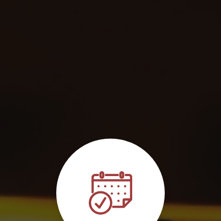
compagnie acceptés à Mérignac
|
Chauffeur VTC pour transport de
l'aéroport Bordeaux Mérignac vers le centre-ville de Bordeaux
|
Réserver chauffeur privé pour mise à disposition sur 2 jours proche
Bordeaux
|
Chauffeur VTC pour mariage ou soirée privée pour trajet
vers évènements à Talence
|
Réserver un chauffeur VTC privé
maintenant pour prise en charge rapide à Mérignac
|
Réservez votre
chauffeur Taxi/VTC à prix fixe proche de Mérignac
|
Chauffeur privée
VTC pour réservation de course pas cher à Lormont
|
Réserver trajet
de Talence vers centre ville de Bordeaux avec chauffeur privé
|
Votre chauffeur privé à Mérignac, Bordeaux, Pessac, Talence –
réservation rapide
|
Chauffeur pour excursions et Wine Tours aux
alentours de Bordeaux
|
Réserver chauffeur VTC/Taxi pour transport
scolaire