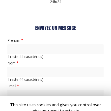
24h/24
ENVOYEZ UN MESSAGE
Prénom
Il reste
44
caractère(s)
Nom
Il reste
44
caractère(s)
Email
Téléphone
This site uses cookies and gives you control over
what you want to activate