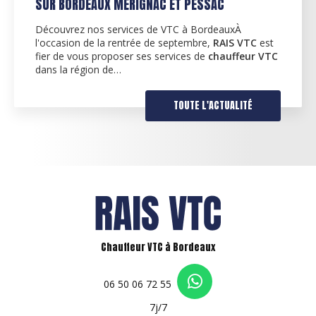
TOUTE LA GIRONDE
RAIS VTC : votre chauffeur privé à Bordeaux 
VTC
est
environsChez
RAIS VTC
, nous nous engageo
eur VTC
offrir un service de
chauffeur privé
de qualit
supérieure à Bordeaux…
ITÉ
TOUTE L'ACTUAL
Chauffeur VTC à Bordeaux
06 50 06 72 55
7j/7