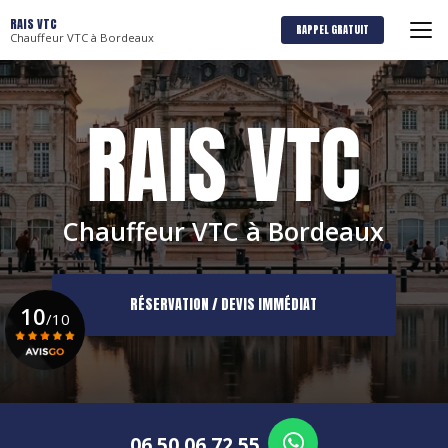
Aller
RAIS VTC
au
RAPPEL GRATUIT
Chauffeur VTC à Bordeaux
contenu
principal
Chauffeur VTC à Bordeaux
RÉSERVATION / DEVIS IMMÉDIAT
10
/10
Voir le certificat
06 50 06 72 55