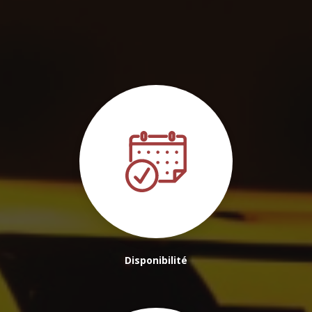
Talence
|
Chauffeur VTC guide privé pour découverte des vignobles à
Bordeaux et alentours
|
Chauffeur privé VTC aéroport Bordeaux
Mérignac
|
Tarif taxi Bassin d'Arcachon vers Aéroport de Bordeaux-
Mérignac
Disponibilité