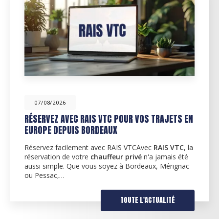
07/08/2026
TS EN
ACTUALITÉS POUR LA RENTRÉE DE SEPTEMB
SUR BORDEAUX MÉRIGNAC ET PESSAC
TC
, la
Découvrez nos services de VTC à BordeauxÀ
 été
l'occasion de la rentrée de septembre,
RAIS VT
gnac
fier de vous proposer ses services de
chauffeu
dans la région de…
TOUTE L'ACTUALITÉ