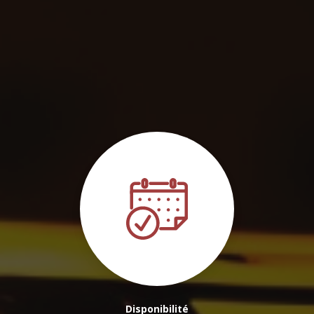
autour de Lormont
|
Chauffeur VTC pour transport de l'aéroport
Bordeaux Mérignac vers le centre-ville de Bordeaux
|
r2SERVER
Transport Scolaire Sécurisé et Personnalisé : Offrez la Sérénité à vos
Matins !
|
Je souhaite réserver un VTC/Taxi pour un transfert vers la
Gare st Jean Bordeaux
|
Réserver votre VTC/Taxi pour Transport
Scolaire Sécurisé et Personnalisé : Offrez la Sérénité à vos Matins !
|
Chauffeur personnel à disposition pour journée ou demi journée à
Bordeaux
Disponibilité