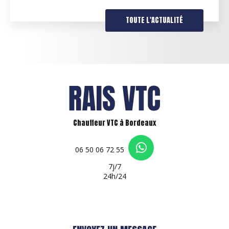
pourquoi nous proposons…
ITÉ
TOUTE L'ACTUAL
Chauffeur VTC à Bordeaux
06 50 06 72 55
7j/7
24h/24