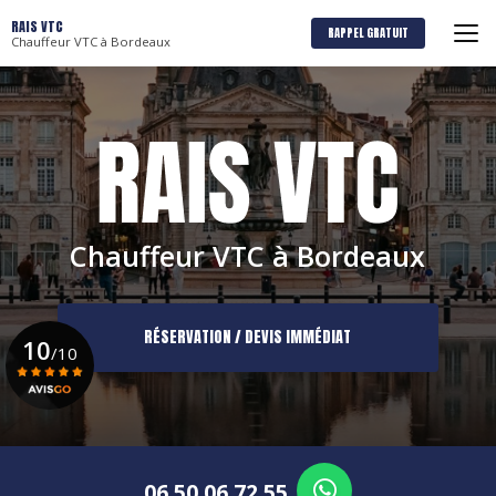
Aller
RAIS VTC
au
RAPPEL GRATUIT
Chauffeur VTC à Bordeaux
contenu
principal
Chauffeur VTC à Bordeaux
RÉSERVATION / DEVIS IMMÉDIAT
10
/10
Voir le certificat
06 50 06 72 55