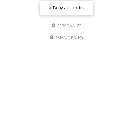
Deny all cookies
PERSONALIZE
0
caractère(s) saisi(s)
PRIVACY POLICY
J'autorise ce site à conserver l'ensemble des données transmises dans ce
formulaire pour faciliter le suivi et le traitement de ma demande.
(Aucune
exploitation commerciale ne sera faite des données conservées. Voir notre
politique de
confidentialité
)
ZONE D'INTERVENTION