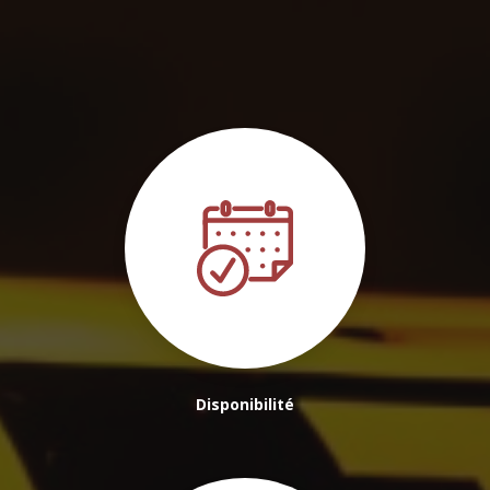
évènements à Talence
|
Réserver un chauffeur taxi / VTC pour une
course avec enfant / bébé à Lormont
|
Réserver 24/24h et 7/7j votre
chauffeur VTC/Taxi immédiatement
|
Réserver un Taxi/VTC tarif
connu à l'avance à Bordeaux
Disponibilité