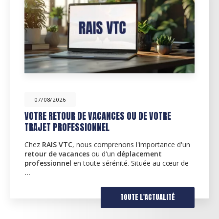
07/08/2026
TRE
DÉCOUVREZ NOS SERVICES
D'ACCOMPAGNEMENT ET DE TRANSPOR
BORDEAUX
tance d'un
t
Des services d'accompagnement personna
u cœur de
RAIS VTC
, nous comprenons l'importance 
des services adaptés à vos besoins quotidi
pourquoi nous proposons…
ALITÉ
TOUTE L'ACTU