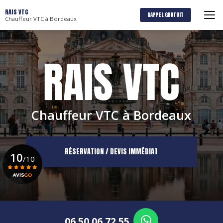
Aller
RAIS VTC
au
RAPPEL GRATUIT
Chauffeur VTC à Bordeaux
contenu
principal
Chauffeur VTC à Bordeaux
RÉSERVATION / DEVIS IMMÉDIAT
10
/10
Voir le certificat
06 50 06 72 55