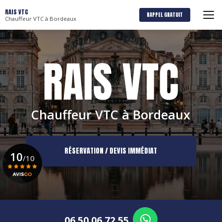
Aller
RAIS VTC
au
RAPPEL GRATUIT
Chauffeur VTC à Bordeaux
contenu
principal
Chauffeur VTC à Bordeaux
RÉSERVATION / DEVIS IMMÉDIAT
10
/10
Voir le certificat
06 50 06 72 55