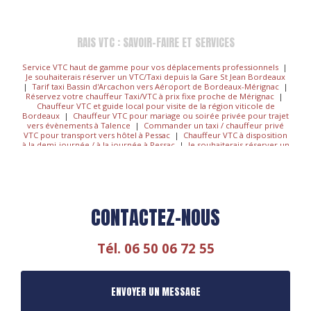
RAIS VTC : SAVOIR-FAIRE ET SERVICES
Service VTC haut de gamme pour vos déplacements professionnels
|
Je souhaiterais réserver un VTC/Taxi depuis la Gare St Jean Bordeaux
|
Tarif taxi Bassin d'Arcachon vers Aéroport de Bordeaux-Mérignac
|
Réservez votre chauffeur Taxi/VTC à prix fixe proche de Mérignac
|
Chauffeur VTC et guide local pour visite de la région viticole de
Bordeaux
|
Chauffeur VTC pour mariage ou soirée privée pour trajet
vers évènements à Talence
|
Commander un taxi / chauffeur privé
VTC pour transport vers hôtel à Pessac
|
Chauffeur VTC à disposition
à la demi-journée / à la journée à Pessac
|
Je souhaiterais réserver un
VTC/Taxi depuis l'aéroport Mérignac
|
Chauffeur privé VTC aéroport
Bordeaux Mérignac
|
Chauffeur VTC guide privé pour découverte des
vignobles à Bordeaux et alentours
|
Mise à disposition d'un chauffeur
privé VTC pour une journée complète à Talence
|
Réserver votre
chauffeur VTC pour évènements sportifs au stade Chaban Delmas et au
Matmut Atlantique depuis PessacBordeaux
|
je souhaite réserver un
CONTACTEZ-NOUS
VTC/Taxi pour une prise en charge à la Gare de Bordeaux Saint-Jean
|
Transfert de l'aéroport de Bordeaux-Mérignac vers le centre ville avec
chauffeur privé fiable
|
Réserver taxi pour aller ou revenir Bordeaux-
Aéroport
|
Chauffeur VTC personnel pour visites et excursions
Tél.
06 50 06 72 55
touristiques autour de Lormont
|
Private driver for Bordeaux's
vineyards tour in Bordeaux
|
Réservation taxi / VTC 24h/24 pour
transport de particulier vers aéroport de Bordeaux-Mérignac
|
Réservez votre Chauffeur à votre disposition pour 1 heure ou plus à
ENVOYER UN MESSAGE
Bordeaux
|
Chauffeur privée VTC pour réservation de course pas
cher à Lormont
|
r2SERVER Transport Scolaire Sécurisé et
Personnalisé : Offrez la Sérénité à vos Matins !
|
Réserver chauffeur