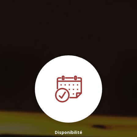
de confiance pour course de luxe et service premium à Mérignac
|
Chauffeur pour excursions et Wine Tours aux alentours de Bordeaux
|
Chauffeur VTC pour transferts vers les gares, aéroports et hôtels à
Pessac
|
Réserver un chauffeur taxi / VTC pour une course avec
enfant / bébé à Lormont
|
Chauffeur VTC privé pour trajet vers gare
Saint-Jean à Bordeaux
|
Réservez votre chauffeur VTC/Taxi de
Lormont vers le centre ville de Pessac
|
Réserver votre VTC/Taxi
pour Transport Scolaire Sécurisé et Personnalisé : Offrez la Sérénité à
vos Matins !
|
Réservez votre course 24h/24 – Chauffeur VTC à votre
service
|
Chauffeur privé à Talence pour transport vers l'aéroport de
Bordeaux-Mérignac
|
Votre chauffeur privé à Mérignac, Bordeaux,
Pessac, Talence – réservation rapide
Disponibilité